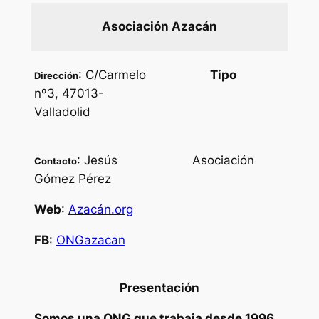
Asociación Azacán
: C/Carmelo
Tipo
Dirección
nº3, 47013-
Valladolid
: Jesús
Asociación
Contacto
Gómez Pérez
Web
:
Azacán.org
FB
:
ONGazacan
Presentación
Somos una ONG que trabaja desde 1996