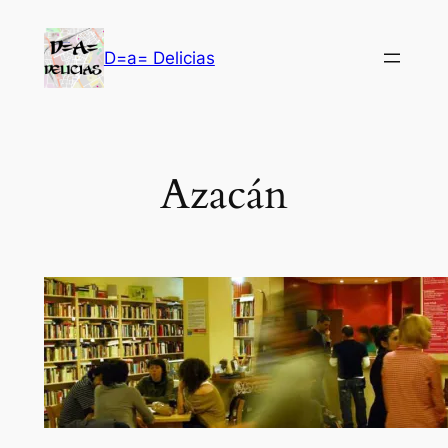
Saltar
al
D=a= Delicias
contenido
Azacán