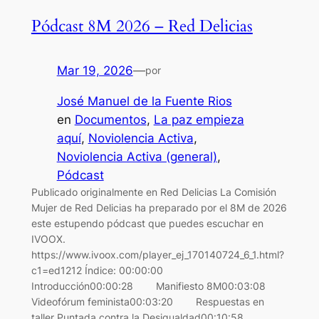
Pódcast 8M 2026 – Red Delicias
Mar 19, 2026
—
por
José Manuel de la Fuente Rios
en
Documentos
, 
La paz empieza
aquí
, 
Noviolencia Activa
, 
Noviolencia Activa (general)
, 
Pódcast
Publicado originalmente en Red Delicias La Comisión
Mujer de Red Delicias ha preparado por el 8M de 2026
este estupendo pódcast que puedes escuchar en
IVOOX.
https://www.ivoox.com/player_ej_170140724_6_1.html?
c1=ed1212 Índice: 00:00:00
Introducción00:00:28 Manifiesto 8M00:03:08
Videofórum feminista00:03:20 Respuestas en
taller Puntada contra la Desigualdad00:10:58 …