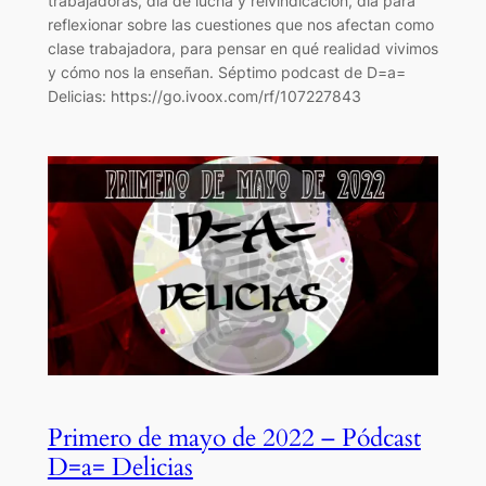
trabajadoras, día de lucha y reivindicación, día para
reflexionar sobre las cuestiones que nos afectan como
clase trabajadora, para pensar en qué realidad vivimos
y cómo nos la enseñan. Séptimo podcast de D=a=
Delicias: https://go.ivoox.com/rf/107227843
Primero de mayo de 2022 – Pódcast
D=a= Delicias