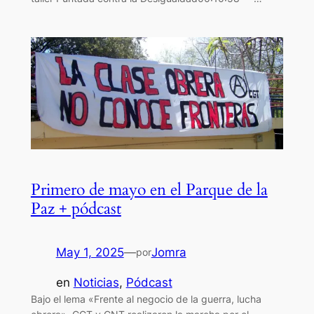
Primero de mayo en el Parque de la
Paz + pódcast
May 1, 2025
—
Jomra
por
en
Noticias
, 
Pódcast
Bajo el lema «Frente al negocio de la guerra, lucha