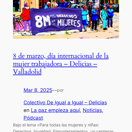
8 de marzo, día internacional de la
mujer trabajadora – Delicias –
Valladolid
Mar 8, 2025
—
por
Colectivo De Igual a Igual – Delicias
en
La paz empieza aquí
, 
Noticias
, 
Pódcast
Bajo el lema «Para todas las mujeres y niñas:
Derechos. Igualdad. Empoderamiento», un centenar