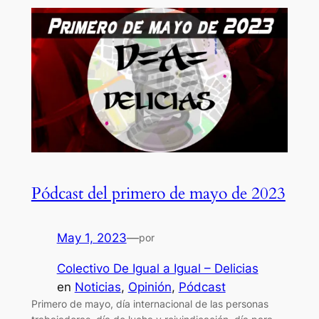
Pódcast del primero de mayo de 2023
May 1, 2023
—
por
Colectivo De Igual a Igual – Delicias
en
Noticias
, 
Opinión
, 
Pódcast
Primero de mayo, día internacional de las personas