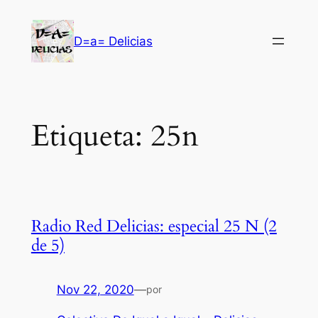
Saltar
al
D=a= Delicias
contenido
Etiqueta:
25n
Radio Red Delicias: especial 25 N (2
de 5)
Nov 22, 2020
—
por