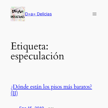
Saltar
al
D=a= Delicias
contenido
Etiqueta:
especulación
¿Dónde están los pisos más baratos?
(II)