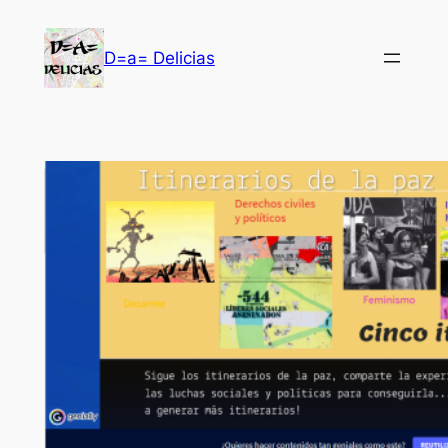
Saltar
al
D=a= Delicias
contenido