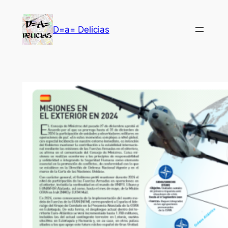
Saltar
al
D=a= Delicias
contenido