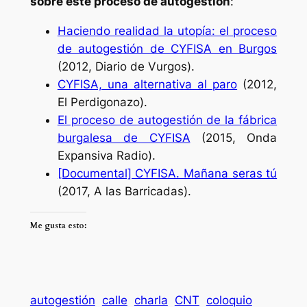
sobre este proceso de autogestión
:
Haciendo realidad la utopía: el proceso
de autogestión de CYFISA en Burgos
(2012,
Diario de Vurgos
).
CYFISA, una alternativa al paro
(2012,
El Perdigonazo
).
El proceso de autogestión de la fábrica
burgalesa de CYFISA
(2015,
Onda
Expansiva Radio
).
[Documental] CYFISA. Mañana seras tú
(2017,
A las Barricadas
).
Me gusta esto:
autogestión
calle
charla
CNT
coloquio