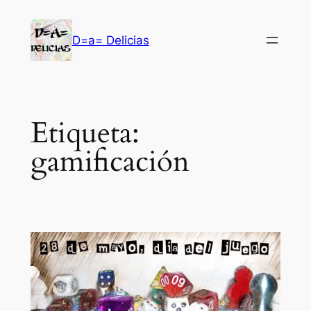
Saltar
al
D=a= Delicias
contenido
Etiqueta:
gamificación