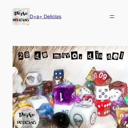
Saltar
al
D=a= Delicias
contenido