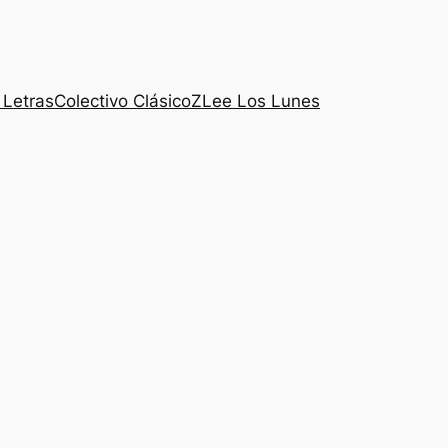
 Letras
Colectivo ClásicoZ
Lee Los Lunes