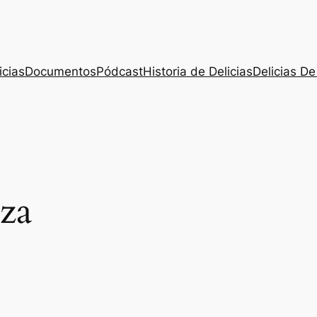
icias
Documentos
Pódcast
Historia de Delicias
Delicias De
za