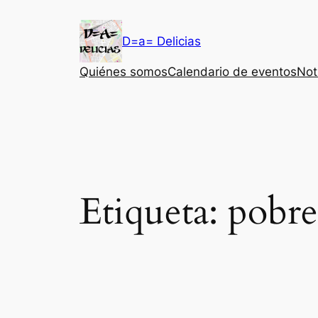
Saltar
al
D=a= Delicias
contenido
Quiénes somos
Calendario de eventos
Not
Etiqueta:
pobre