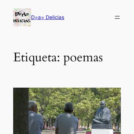
Saltar
al
D=a= Delicias
contenido
Etiqueta:
poemas