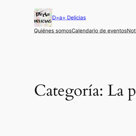
Saltar
al
D=a= Delicias
contenido
Quiénes somos
Calendario de eventos
Not
Categoría:
La p