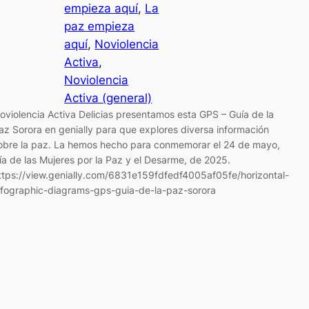
empieza aquí
, 
La
paz empieza
aquí
, 
Noviolencia
Activa
, 
Noviolencia
Activa (general)
oviolencia Activa Delicias presentamos esta GPS – Guía de la
az Sorora en genially para que explores diversa información
obre la paz. La hemos hecho para conmemorar el 24 de mayo,
ía de las Mujeres por la Paz y el Desarme, de 2025.
ttps://view.genially.com/6831e159fdfedf4005af05fe/horizontal-
nfographic-diagrams-gps-guia-de-la-paz-sorora