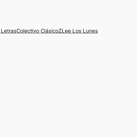
 Letras
Colectivo ClásicoZ
Lee Los Lunes