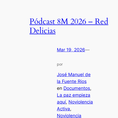
Pódcast 8M 2026 – Red
Delicias
Mar 19, 2026
—
por
José Manuel de
la Fuente Rios
en
Documentos
, 
La paz empieza
aquí
, 
Noviolencia
Activa
, 
Noviolencia