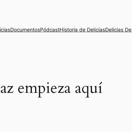
icias
Documentos
Pódcast
Historia de Delicias
Delicias De
az empieza aquí