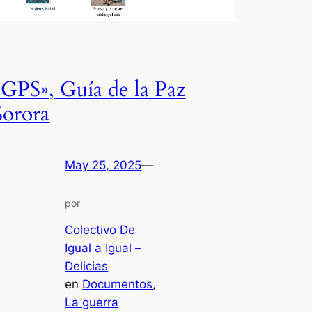
«GPS», Guía de la Paz
Sorora
May 25, 2025
—
por
Colectivo De
Igual a Igual –
Delicias
en
Documentos
, 
La guerra