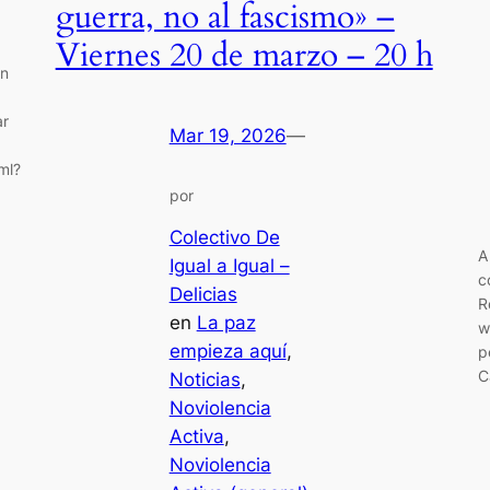
guerra, no al fascismo» –
Viernes 20 de marzo – 20 h
ón
ar
Mar 19, 2026
—
ml?
por
08
Colectivo De
A
Igual a Igual –
c
Delicias
R
en
La paz
w
empieza aquí
, 
p
C
Noticias
, 
Noviolencia
Activa
, 
Noviolencia