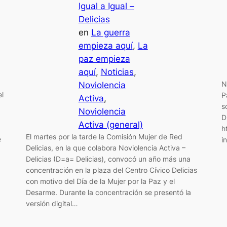
Igual a Igual –
Delicias
en
La guerra
empieza aquí
, 
La
paz empieza
aquí
, 
Noticias
, 
N
Noviolencia
el
P
Activa
, 
s
Noviolencia
D
Activa (general)
h
El martes por la tarde la Comisión Mujer de Red
e
i
Delicias, en la que colabora Noviolencia Activa –
Delicias (D=a= Delicias), convocó un año más una
concentración en la plaza del Centro Cívico Delicias
con motivo del Día de la Mujer por la Paz y el
Desarme. Durante la concentración se presentó la
versión digital…