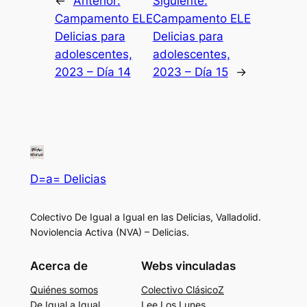
←
Anterior:
Siguiente:
Campamento ELE
Campamento ELE
Delicias para
Delicias para
adolescentes,
adolescentes,
2023 – Día 14
2023 – Día 15
→
D=a= Delicias
Colectivo De Igual a Igual en las Delicias, Valladolid.
Noviolencia Activa (NVA) – Delicias.
Acerca de
Webs vinculadas
Quiénes somos
Colectivo ClásicoZ
De Igual a Igual
Lee Los Lunes