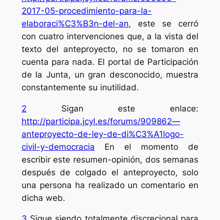
2017-05-procedimiento-para-la-
elaboraci%C3%B3n-del-an
, este se cerró
con cuatro intervenciones que, a la vista del
texto del anteproyecto, no se tomaron en
cuenta para nada. El portal de Participación
de la Junta, un gran desconocido, muestra
constantemente su inutilidad.
2
Sigan este enlace:
http://participa.jcyl.es/forums/909862—
anteproyecto-de-ley-de-di%C3%A1logo-
civil-y-democracia
En el momento de
escribir este resumen-opinión, dos semanas
después de colgado el anteproyecto, solo
una persona ha realizado un comentario en
dicha web.
3
Sigue siendo totalmente discrecional para