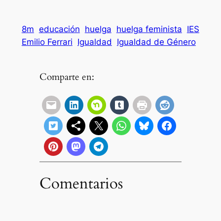
8m
educación
huelga
huelga feminista
IES
Emilio Ferrari
Igualdad
Igualdad de Género
Comparte en:
Comentarios