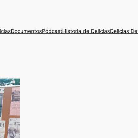
icias
Documentos
Pódcast
Historia de Delicias
Delicias De