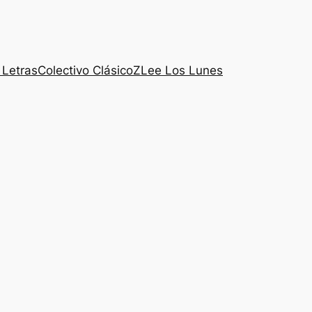
 Letras
Colectivo ClásicoZ
Lee Los Lunes