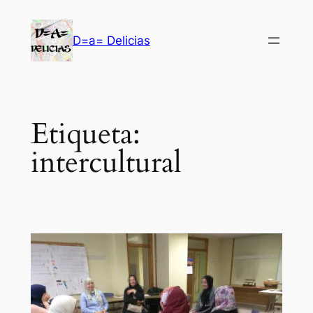
Saltar
al
D=a= Delicias
contenido
Etiqueta:
intercultural