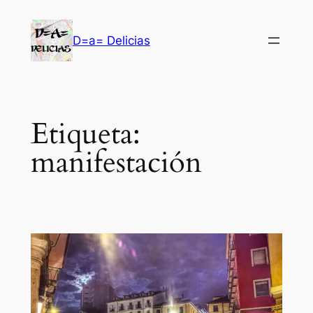
Saltar
al
D=a= Delicias
contenido
Etiqueta:
manifestación