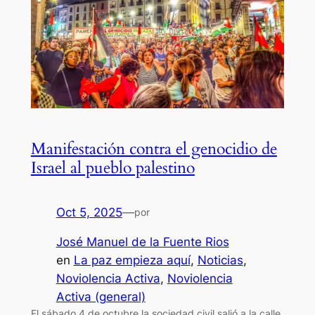
Manifestación contra el genocidio de
Israel al pueblo palestino
Oct 5, 2025
—
por
José Manuel de la Fuente Rios
en
La paz empieza aquí
, 
Noticias
, 
Noviolencia Activa
, 
Noviolencia
Activa (general)
El sábado 4 de octubre la sociedad civil salió a la calle