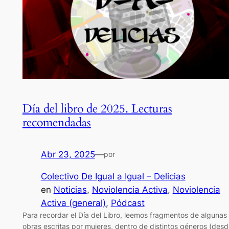
Día del libro de 2025. Lecturas
recomendadas
Abr 23, 2025
—
por
Colectivo De Igual a Igual – Delicias
en
Noticias
, 
Noviolencia Activa
, 
Noviolencia
Activa (general)
, 
Pódcast
Para recordar el Día del Libro, leemos fragmentos de algunas
obras escritas por mujeres, dentro de distintos géneros (desd