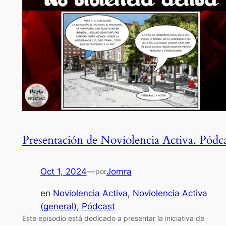
Presentación de Noviolencia Activa. Pódc
Oct 1, 2024
—
Jomra
por
en
Noviolencia Activa
, 
Noviolencia Activa
(general)
, 
Pódcast
Este episodio está dedicado a presentar la iniciativa de