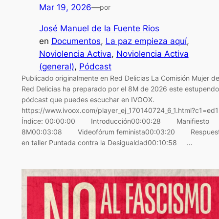
Mar 19, 2026
—
por
José Manuel de la Fuente Rios
en
Documentos
, 
La paz empieza aquí
, 
Noviolencia Activa
, 
Noviolencia Activa
(general)
, 
Pódcast
Publicado originalmente en Red Delicias La Comisión Mujer d
Red Delicias ha preparado por el 8M de 2026 este estupendo
pódcast que puedes escuchar en IVOOX.
https://www.ivoox.com/player_ej_170140724_6_1.html?c1=ed
Índice: 00:00:00 Introducción00:00:28 Manifiesto
8M00:03:08 Videofórum feminista00:03:20 Respues
en taller Puntada contra la Desigualdad00:10:58 …