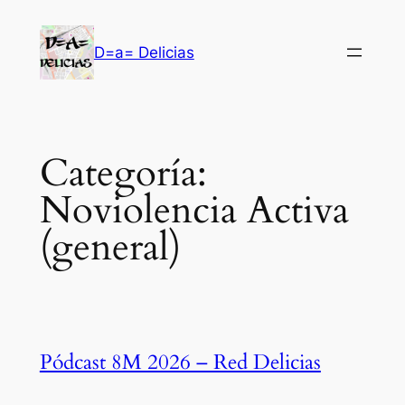
Saltar
al
D=a= Delicias
contenido
Categoría:
Noviolencia Activa
(general)
Pódcast 8M 2026 – Red Delicias