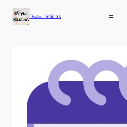
Saltar
al
D=a= Delicias
contenido