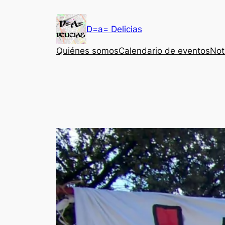
Saltar
al
D=a= Delicias
contenido
Quiénes somos
Calendario de eventos
Not