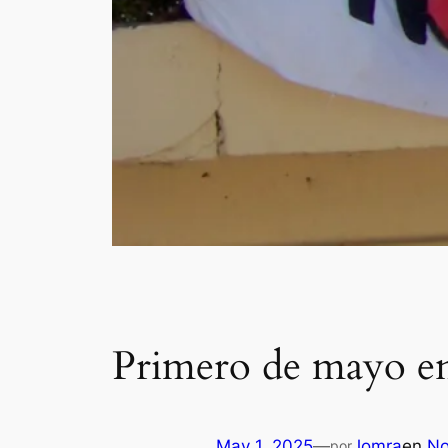
Primero de mayo en 
May 1, 2025
—
Jomra
en
No
por