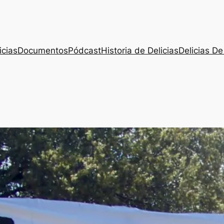
icias
Documentos
Pódcast
Historia de Delicias
Delicias De