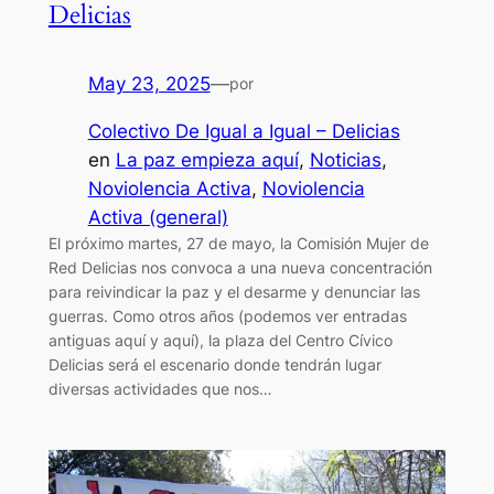
Delicias
May 23, 2025
—
por
Colectivo De Igual a Igual – Delicias
en
La paz empieza aquí
, 
Noticias
, 
Noviolencia Activa
, 
Noviolencia
Activa (general)
El próximo martes, 27 de mayo, la Comisión Mujer de
Red Delicias nos convoca a una nueva concentración
para reivindicar la paz y el desarme y denunciar las
guerras. Como otros años (podemos ver entradas
antiguas aquí y aquí), la plaza del Centro Cívico
Delicias será el escenario donde tendrán lugar
diversas actividades que nos…