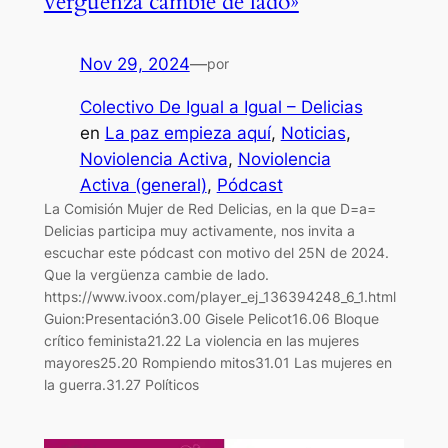
vergüenza cambie de lado»
Nov 29, 2024
—
por
Colectivo De Igual a Igual – Delicias
en
La paz empieza aquí
, 
Noticias
, 
Noviolencia Activa
, 
Noviolencia
Activa (general)
, 
Pódcast
La Comisión Mujer de Red Delicias, en la que D=a=
Delicias participa muy activamente, nos invita a
escuchar este pódcast con motivo del 25N de 2024.
Que la vergüenza cambie de lado.
https://www.ivoox.com/player_ej_136394248_6_1.html
Guion:Presentación3.00 Gisele Pelicot16.06 Bloque
crítico feminista21.22 La violencia en las mujeres
mayores25.20 Rompiendo mitos31.01 Las mujeres en
la guerra.31.27 Políticos