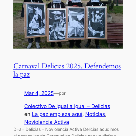
Carnaval Delicias 2025. Defendemos
la paz
Mar 4, 2025
—
por
Colectivo De Igual a Igual – Delicias
en
La paz empieza aquí
, 
Noticias
, 
Noviolencia Activa
D=a= Delicias – Noviolencia Activa Delicias acudimos
al pasacalles de Carnaval en Delicias con un disfraz