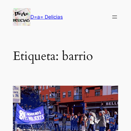
Saltar
al
D=a= Delicias
contenido
Etiqueta:
barrio