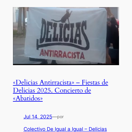
«Delicias Antirracista» – Fiestas de
Delicias 2025. Concierto de
«Abatidos»
Jul 14, 2025
—
por
Colectivo De Igual a Igual – Delicias