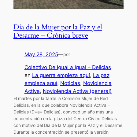
Día de la Mujer por la Paz y el
Desarme – Crónica breve
May 28, 2025
—
por
Colectivo De Igual a Igual – Delicias
en
La guerra empieza aquí
, 
La paz
empieza aquí
, 
Noticias
, 
Noviolencia
Activa
, 
Noviolencia Activa (general)
El martes por la tarde la Comisión Mujer de Red
Delicias, en la que colabora Noviolencia Activa –
Delicias (D=a= Delicias), convocó un año más una
concentración en la plaza del Centro Cívico Delicias
con motivo del Día de la Mujer por la Paz y el Desarme.
Durante la concentración se presentó la versión