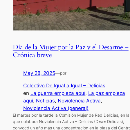
Día de la Mujer por la Paz y el Desarme –
Crónica breve
May 28, 2025
—
por
Colectivo De Igual a Igual – Delicias
en
La guerra empieza aquí
, 
La paz empieza
aquí
, 
Noticias
, 
Noviolencia Activa
, 
Noviolencia Activa (general)
El martes por la tarde la Comisión Mujer de Red Delicias, en la
que colabora Noviolencia Activa – Delicias (D=a= Delicias),
convocó un año más una concentración en la plaza del Centr