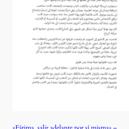
«Fátima, salir adelante por sí misma» –