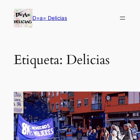
Saltar
al
D=a= Delicias
contenido
Etiqueta:
Delicias