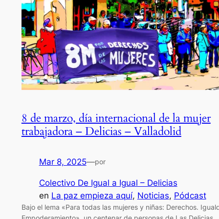
8 de marzo, día internacional de la mujer
trabajadora – Delicias – Valladolid
Mar 8, 2025
—
por
Colectivo De Igual a Igual – Delicias
en
La paz empieza aquí
, 
Noticias
, 
Pódcast
Bajo el lema «Para todas las mujeres y niñas: Derechos. Igual
Empoderamiento», un centenar de personas de Las Delicias