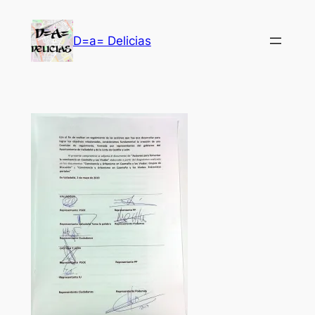
Saltar
al
D=a= Delicias
contenido