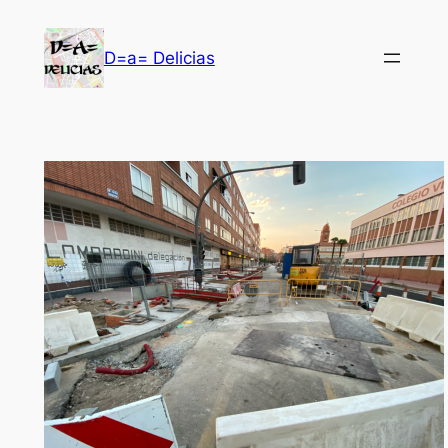
Saltar
al
D=a= Delicias
contenido