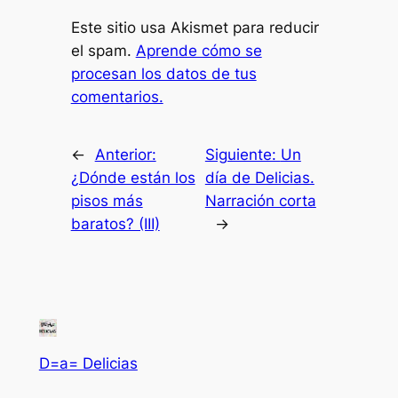
Este sitio usa Akismet para reducir
el spam.
Aprende cómo se
procesan los datos de tus
comentarios.
←
Anterior:
Siguiente:
Un
¿Dónde están los
día de Delicias.
pisos más
Narración corta
baratos? (III)
→
D=a= Delicias