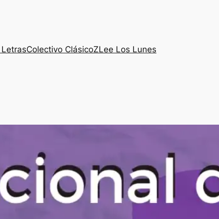
 Letras
Colectivo ClásicoZ
Lee Los Lunes