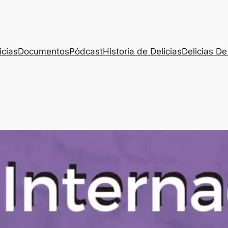
icias
Documentos
Pódcast
Historia de Delicias
Delicias De