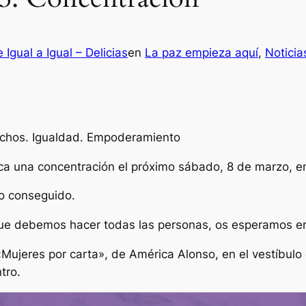
 Igual a Igual – Delicias
en
La paz empieza aquí
, 
Noticia
rechos. Igualdad. Empoderamiento
a una concentración el próximo sábado, 8 de marzo, en
o conseguido.
 que debemos hacer todas las personas, os esperamos en
Mujeres por carta», de América Alonso, en el vestíbulo de
tro.