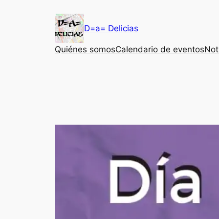
Saltar
al
D=a= Delicias
contenido
Quiénes somos
Calendario de eventos
Not