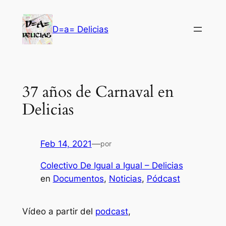
Saltar
al
D=a= Delicias
contenido
37 años de Carnaval en
Delicias
Feb 14, 2021
—
por
Colectivo De Igual a Igual – Delicias
en
Documentos
, 
Noticias
, 
Pódcast
Vídeo a partir del
podcast
,