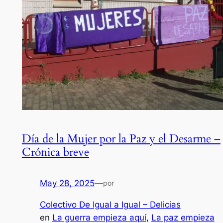
Día de la Mujer por la Paz y el Desarme –
Crónica breve
May 28, 2025
—
por
Colectivo De Igual a Igual – Delicias
en
La guerra empieza aquí
, 
La paz empieza