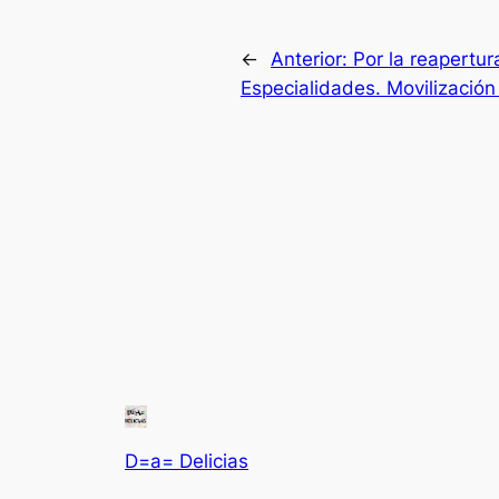
←
Anterior:
Por la reapertur
Especialidades. Movilización 
D=a= Delicias