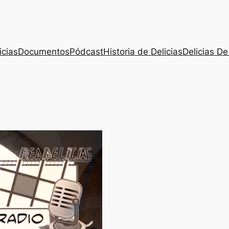
icias
Documentos
Pódcast
Historia de Delicias
Delicias De