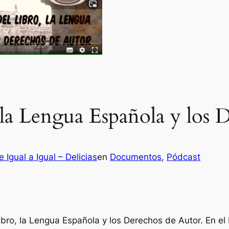
, la Lengua Española y los
 Igual a Igual – Delicias
en
Documentos
, 
Pódcast
l Libro, la Lengua Española y los Derechos de Autor. En 