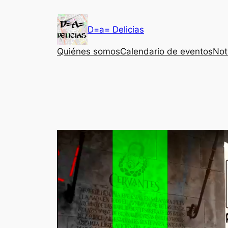
Saltar
al
D=a= Delicias
contenido
Quiénes somos
Calendario de eventos
Not