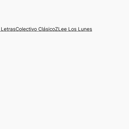
 Letras
Colectivo ClásicoZ
Lee Los Lunes