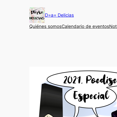
Saltar
al
D=a= Delicias
contenido
Quiénes somos
Calendario de eventos
Not