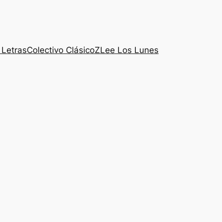
 Letras
Colectivo ClásicoZ
Lee Los Lunes