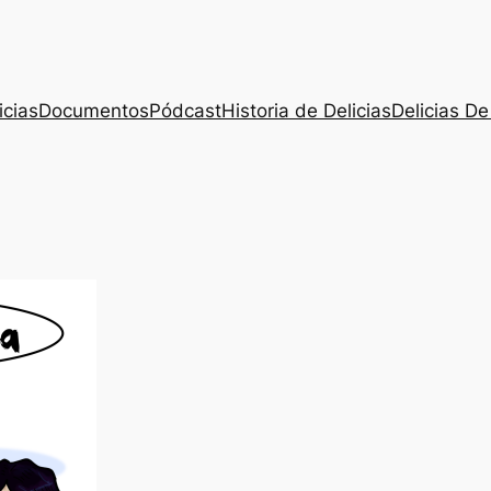
icias
Documentos
Pódcast
Historia de Delicias
Delicias De