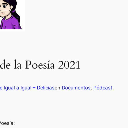
de la Poesía 2021
 Igual a Igual – Delicias
en
Documentos
, 
Pódcast
Poesía: