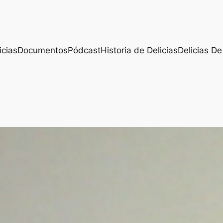
icias
Documentos
Pódcast
Historia de Delicias
Delicias De