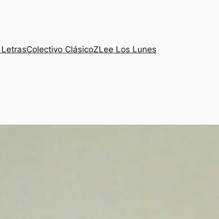
 Letras
Colectivo ClásicoZ
Lee Los Lunes