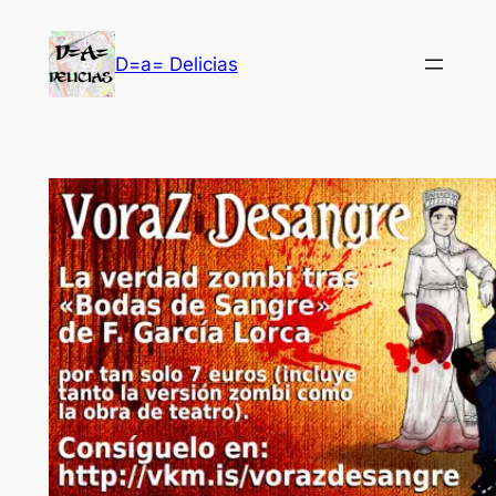
Saltar
al
D=a= Delicias
contenido