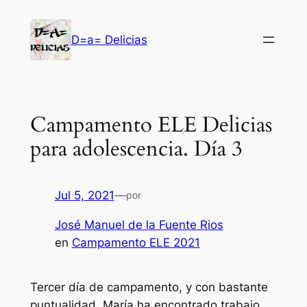
Saltar
al
D=a= Delicias
contenido
Campamento ELE Delicias
para adolescencia. Día 3
Jul 5, 2021
—
por
José Manuel de la Fuente Rios
en
Campamento ELE 2021
Tercer día de campamento, y con bastante
puntualidad. María ha encontrado trabajo,