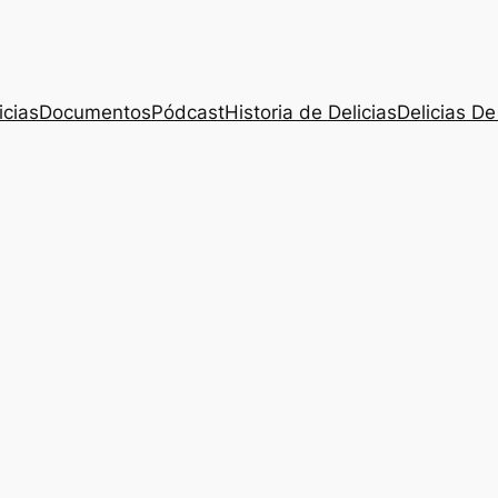
icias
Documentos
Pódcast
Historia de Delicias
Delicias De