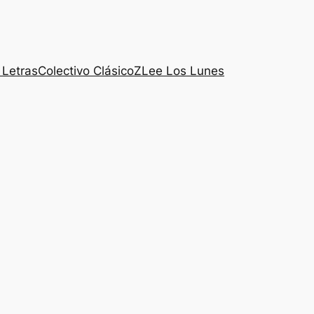
 Letras
Colectivo ClásicoZ
Lee Los Lunes