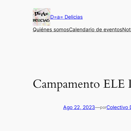
Saltar
al
D=a= Delicias
contenido
Quiénes somos
Calendario de eventos
Not
Campamento ELE Del
Ago 22, 2023
—
Colectivo 
por