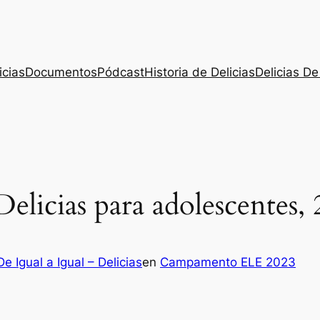
icias
Documentos
Pódcast
Historia de Delicias
Delicias De
icias para adolescentes, 
De Igual a Igual – Delicias
en
Campamento ELE 2023