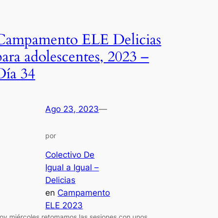
Campamento ELE Delicias
para adolescentes, 2023 –
Día 34
Ago 23, 2023
—
por
Colectivo De
Igual a Igual –
Delicias
en
Campamento
ELE 2023
oy miércoles retomamos las sesiones con unos