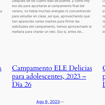
Después de los cuatro días de puente, y como hoy
L
era día para apuntarse al campamento final del
n
oy
verano, no había muchas energías ni concentración
p
para estudiar en clase, así que, aprovechando que
r
han aparecido varias madres para firmar las
r
solicitudes del campamento, hemos aprovechado la
v
mañana para charlar un rato. Eso sí, antes de…
d
s
Campamento ELE Delicias
para adolescentes, 2023 –
Día 26
Ago 9, 2023
—