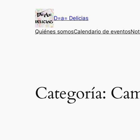
Saltar
al
D=a= Delicias
contenido
Quiénes somos
Calendario de eventos
Not
Categoría:
Cam