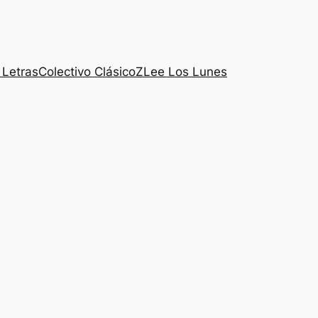
 Letras
Colectivo ClásicoZ
Lee Los Lunes