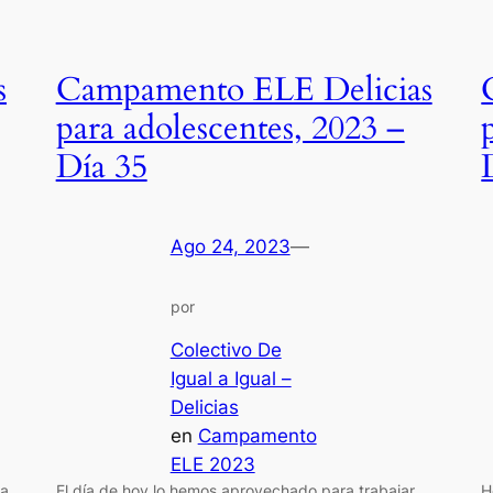
s
Campamento ELE Delicias
para adolescentes, 2023 –
Día 35
Ago 24, 2023
—
por
Colectivo De
Igual a Igual –
Delicias
en
Campamento
ELE 2023
ga
El día de hoy lo hemos aprovechado para trabajar
H