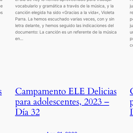
ue
vocabulario y gramática a través de la música, y la
j
os
canción elegida ha sido «Gracias a la vida«, Violeta
r
Parra. La hemos escuchado varias veces, con y sin
p
letra delante, y hemos seguido las indicaciones del
j
documento: La canción es un referente de la música
u
en…
p
c
s
Campamento ELE Delicias
para adolescentes, 2023 –
Día 32