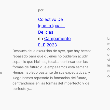
por
Colectivo De
Igual a Igual –
Delicias
en
Campamento
L
m
ELE 2023
c
Después de la excursión de ayer, que hoy hemos
d
repasado para que quienes no pudieron acudir
v
sepan lo que hicimos, tocaba continuar con las
l
formas de futuro que empezamos esta semana.
e
do
Hemos hablado bastante de sus expectativas, y
c
luego hemos repasado la formación del futuro,
centrándonos en las formas del imperfecto y del
perfecto y…