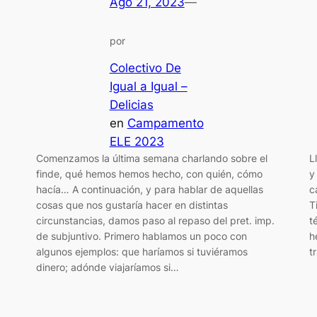
Ago 21, 2023
—
por
Colectivo De
Igual a Igual –
Delicias
en
Campamento
ELE 2023
Comenzamos la última semana charlando sobre el
L
finde, qué hemos hemos hecho, con quién, cómo
y
hacía… A continuación, y para hablar de aquellas
c
cosas que nos gustaría hacer en distintas
T
circunstancias, damos paso al repaso del pret. imp.
t
de subjuntivo. Primero hablamos un poco con
h
algunos ejemplos: que haríamos si tuviéramos
t
dinero; adónde viajaríamos si…