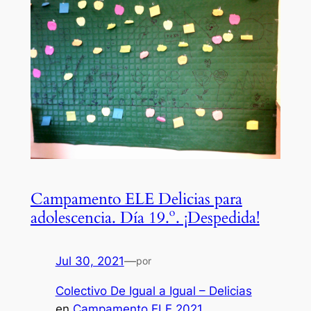
Campamento ELE Delicias para
adolescencia. Día 19.º. ¡Despedida!
Jul 30, 2021
—
por
Colectivo De Igual a Igual – Delicias
en
Campamento ELE 2021